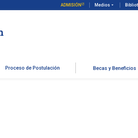
ADMISIÓN
Medios
arrow_drop_down
Biblio
n
Proceso de Postulación
Becas y Beneficios