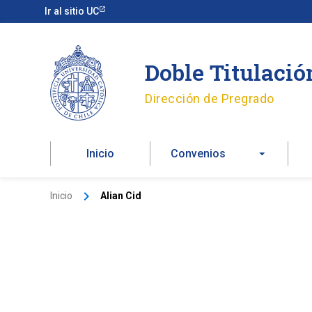
Ir
Ir al sitio UC
al
contenido
Doble Titulació
Dirección de Pregrado
Inicio
Convenios
Inicio
Alian Cid