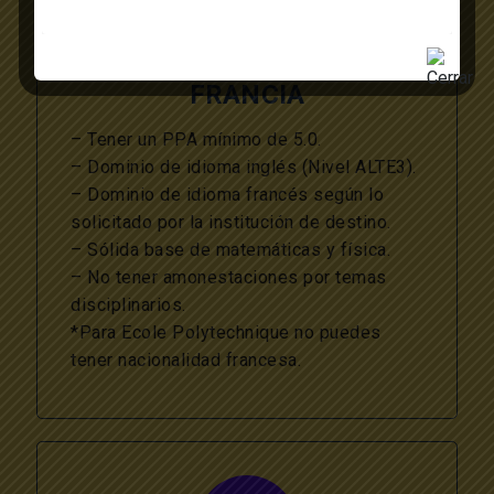
FRANCIA
– Tener un PPA mínimo de 5.0.
– Dominio de idioma inglés (Nivel ALTE3).
– Dominio de idioma francés según lo
solicitado por la institución de destino.
– Sólida base de matemáticas y física.
– No tener amonestaciones por temas
disciplinarios.
*Para Ecole Polytechnique no puedes
tener nacionalidad francesa.