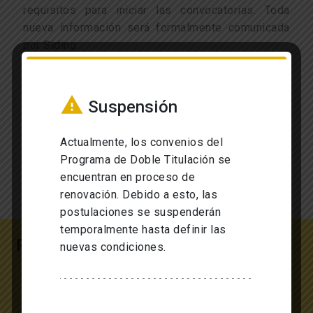
requisitos para iniciar las convocatorias
. Toda
nueva información será formalmente comunicada
por Siding.
Antes de postular a la universidad de destino,
debes pasar por una preselección en Ingeniería.
warning
Suspensión
Para entrar en este proceso, debes cumplir con
los siguientes requisitos mínimos:
Actualmente, los convenios del
Programa de Doble Titulación se
Leer más
arrow_forward
encuentran en proceso de
renovación. Debido a esto, las
postulaciones se suspenderán
temporalmente hasta definir las
Requisitos
nuevas condiciones.