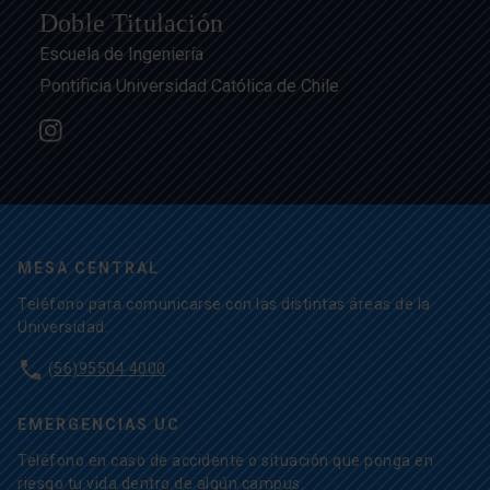
Doble Titulación
Escuela de Ingeniería
Pontificia Universidad Católica de Chile
MESA CENTRAL
Teléfono para comunicarse con las distintas áreas de la
Universidad.
phone
(56)95504 4000
EMERGENCIAS UC
Teléfono en caso de accidente o situación que ponga en
riesgo tu vida dentro de algún campus.