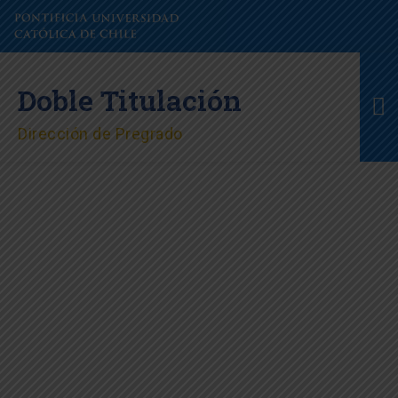
Ir
al
contenido
M
Doble Titulación
pr
Dirección de Pregrado