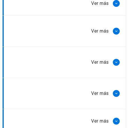
¿Quiénes pueden participar?
¿Es posible obtener una rebaja en el
cobro?
¿Es posible suscribir un contrato de
confidencialidad?
¿Qué compromisos debo asumir
como profesor cliente?
¿Qué se espera de la organización?