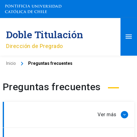
Ir
al
contenido
Me
Doble Titulación
pri
Dirección de Pregrado
Inicio
Preguntas frecuentes
Preguntas frecuentes
¿Cómo presentar un tema a evaluar?